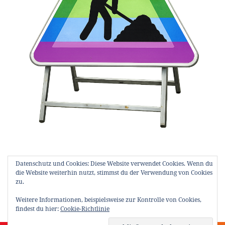
Datenschutz und Cookies: Diese Website verwendet Cookies. Wenn du
die Website weiterhin nutzt, stimmst du der Verwendung von Cookies
Hier ist noch Baustelle. Nach und nach ensteht hier
zu.
das Archiv über die vergangenen CSDemos und
Veranstaltungen des CSD Münster e.V.
Weitere Informationen, beispielsweise zur Kontrolle von Cookies,
findest du hier:
Cookie-Richtlinie