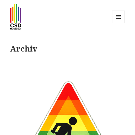
MENÜ
UND
CSD Münster
WIDGETS
Archiv