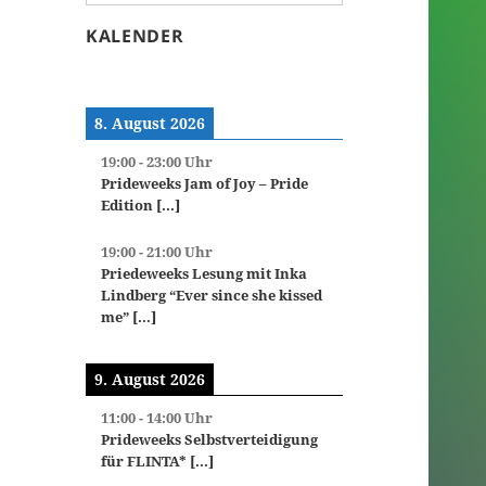
KALENDER
8. August 2026
19:00
-
23:00
Uhr
Prideweeks Jam of Joy – Pride
Edition
[...]
19:00
-
21:00
Uhr
Priedeweeks Lesung mit Inka
Lindberg “Ever since she kissed
me”
[...]
9. August 2026
11:00
-
14:00
Uhr
Prideweeks Selbstverteidigung
für FLINTA*
[...]