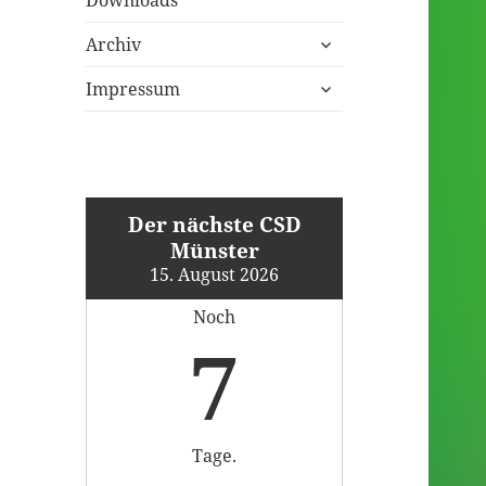
untermenü
Archiv
öffnen
untermenü
Impressum
öffnen
Der nächste CSD
Münster
15. August 2026
Noch
7
Tage.