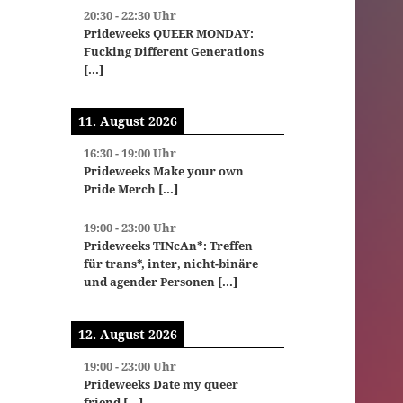
20:30
-
22:30
Uhr
Prideweeks QUEER MONDAY:
Fucking Different Generations
[...]
11. August 2026
16:30
-
19:00
Uhr
Prideweeks Make your own
Pride Merch
[...]
19:00
-
23:00
Uhr
Prideweeks TINcAn*: Treffen
für trans*, inter, nicht-binäre
und agender Personen
[...]
12. August 2026
19:00
-
23:00
Uhr
Prideweeks Date my queer
friend
[...]