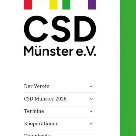
Eingetragener Verein
CSD Münster
untermenü
Der Verein
öffnen
untermenü
CSD Münster 2026
öffnen
untermenü
Termine
öffnen
untermenü
Kooperationen
öffnen
Downloads