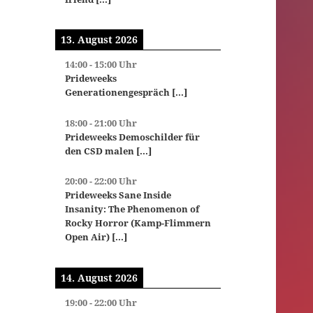
13. August 2026
14:00
-
15:00
Uhr
Prideweeks
Generationengespräch
[...]
18:00
-
21:00
Uhr
Prideweeks Demoschilder für
den CSD malen
[...]
20:00
-
22:00
Uhr
Prideweeks Sane Inside
Insanity: The Phenomenon of
Rocky Horror (Kamp-Flimmern
Open Air)
[...]
14. August 2026
19:00
-
22:00
Uhr