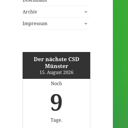
untermenü
Archiv
öffnen
untermenü
Impressum
öffnen
Der nächste CSD
Münster
15. August 2026
Noch
9
Tage.