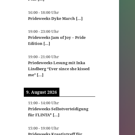
16:00
-
18:00
Uhr
Prideweeks Dyke March
[...]
19:00
-
23:00
Uhr
Prideweeks Jam of Joy – Pride
Edition
[...]
19:00
-
21:00
Uhr
Priedeweeks Lesung mit Inka
Lindberg “Ever since she kissed
me”
[...]
9. August 2026
11:00
-
14:00
Uhr
Prideweeks Selbstverteidigung
für FLINTA*
[...]
15:00
-
19:00
Uhr
Prideweeks Kreativtreff für