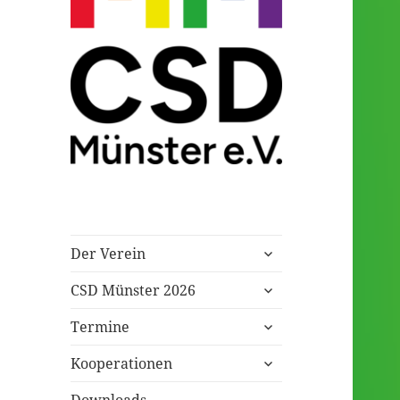
Eingetragener Verein
CSD Münster
untermenü
Der Verein
öffnen
untermenü
CSD Münster 2026
öffnen
untermenü
Termine
öffnen
untermenü
Kooperationen
öffnen
Downloads