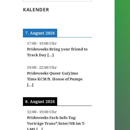
KALENDER
7. August 2026
17:00
-
19:00
Uhr
Prideweeks Bring your friend to
Track Day
[...]
19:00
-
22:00
Uhr
Prideweeks Queer Ga(y)me
Time KCM ft. House of Pumps
[...]
8. August 2026
12:00
-
19:00
Uhr
Prideweeks Fach-Info-Tag:
Vorträge Trans*/Inter/NB im T-
I-MS
[...]