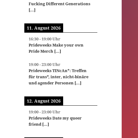
Fucking Different Generations
[...]
11. August 2026
16:30
-
19:00
Uhr
Prideweeks Make your own
Pride Merch
[...]
19:00
-
23:00
Uhr
Prideweeks TINcAn*: Treffen
für trans*, inter, nicht-binäre
und agender Personen
[...]
12. August 2026
19:00
-
23:00
Uhr
Prideweeks Date my queer
friend
[...]