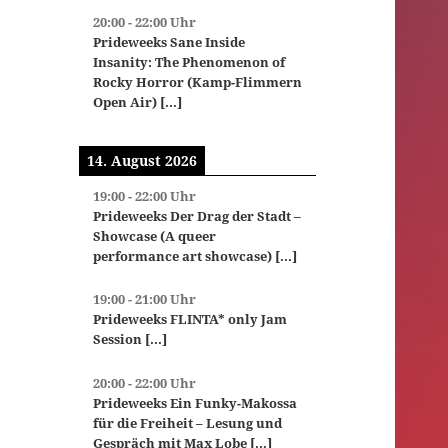
20:00
-
22:00
Uhr
Prideweeks Sane Inside
Insanity: The Phenomenon of
Rocky Horror (Kamp-Flimmern
Open Air)
[...]
14. August 2026
19:00
-
22:00
Uhr
Prideweeks Der Drag der Stadt –
Showcase (A queer
performance art showcase)
[...]
19:00
-
21:00
Uhr
Prideweeks FLINTA* only Jam
Session
[...]
20:00
-
22:00
Uhr
Prideweeks Ein Funky-Makossa
für die Freiheit – Lesung und
Gespräch mit Max Lobe
[...]