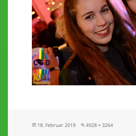
Veröffentlicht
Originalgröße
18. Februar 2019
4928 × 3264
am