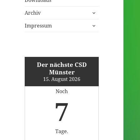
untermenü
Archiv
öffnen
untermenü
Impressum
öffnen
Der nächste CSD
Münster
15. August 2026
Noch
7
Tage.