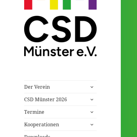
Eingetragener Verein
CSD Münster
untermenü
Der Verein
öffnen
untermenü
CSD Münster 2026
öffnen
untermenü
Termine
öffnen
untermenü
Kooperationen
öffnen
Downloads