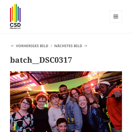
MENÜ
UND
CSD Münster
WIDGETS
VORHERIGES BILD
NÄCHSTES BILD
batch__DSC0317