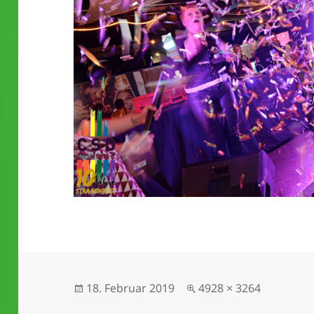
Veröffentlicht
Originalgröße
18. Februar 2019
4928 × 3264
am