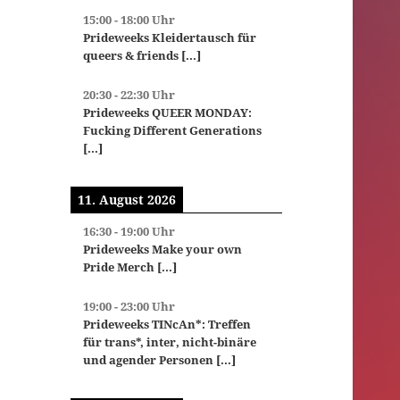
15:00
-
18:00
Uhr
Prideweeks Kleidertausch für
queers & friends
[...]
20:30
-
22:30
Uhr
Prideweeks QUEER MONDAY:
Fucking Different Generations
[...]
11. August 2026
16:30
-
19:00
Uhr
Prideweeks Make your own
Pride Merch
[...]
19:00
-
23:00
Uhr
Prideweeks TINcAn*: Treffen
für trans*, inter, nicht-binäre
und agender Personen
[...]