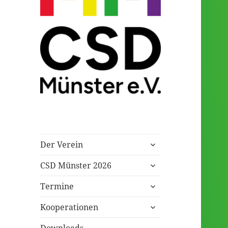
Eingetragener Verein
CSD Münster
untermenü
Der Verein
öffnen
untermenü
CSD Münster 2026
öffnen
untermenü
Termine
öffnen
untermenü
Kooperationen
öffnen
Downloads