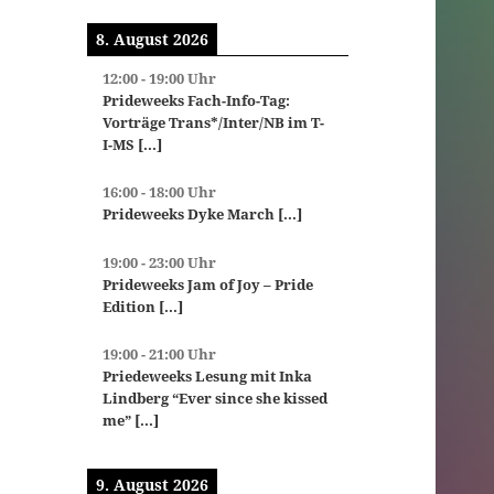
8. August 2026
12:00
-
19:00
Uhr
Prideweeks Fach-Info-Tag:
Vorträge Trans*/Inter/NB im T-
I-MS
[...]
16:00
-
18:00
Uhr
Prideweeks Dyke March
[...]
19:00
-
23:00
Uhr
Prideweeks Jam of Joy – Pride
Edition
[...]
19:00
-
21:00
Uhr
Priedeweeks Lesung mit Inka
Lindberg “Ever since she kissed
me”
[...]
9. August 2026