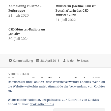
Anmeldung CSDemo –
Ministerin Josefine Paul ist
Fußgruppe
Botschafterin des CSD
21. Juli 2020
Münster 2022
21. Juli 2022
CSD-Münster-Radioteam
„on air“
30. Juli 2024
Format
Veröffentlicht
Autor
Kategorien
Kurzmitteilung
28. April 2018
Jeldo
News
am
Beitragsnavigation
VORHERIGER
Wir sagen Danke für eine großartige CSD
Vorheriger
Datenschutz und Cookies: Diese Website verwendet Cookies. Wenn du
Saison 2017!
Beitrag:
die Website weiterhin nutzt, stimmst du der Verwendung von Cookies
zu.
NÄCHSTER
Weitere Informationen, beispielsweise zur Kontrolle von Cookies,
CSDemo – „HAPPY PRIDE – everywhere?“
Nächster
findest du hier:
Cookie-Richtlinie
Beitrag: