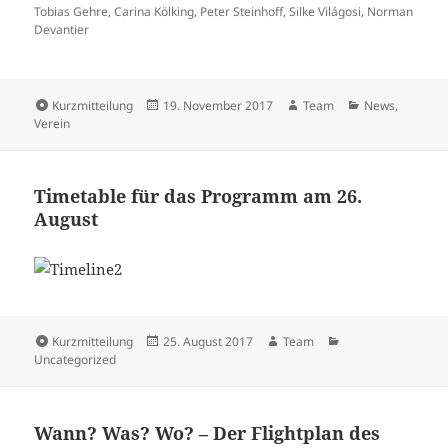
Tobias Gehre, Carina Kölking, Peter Steinhoff, Silke Világosi, Norman
Devantier
Format
Veröffentlicht
Autor
Kategorien
Kurzmitteilung
19. November 2017
Team
News
,
am
Verein
Timetable für das Programm am 26.
August
Format
Veröffentlicht
Autor
Kategorien
Kurzmitteilung
25. August 2017
Team
am
Uncategorized
Wann? Was? Wo? – Der Flightplan des