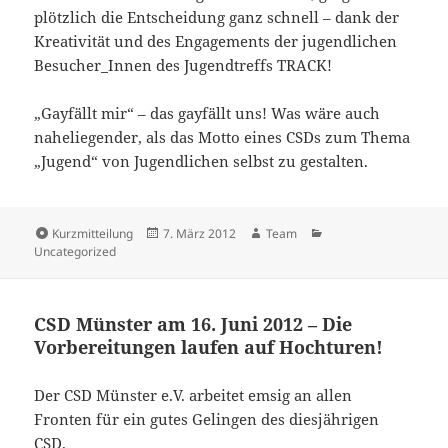
plötzlich die Entscheidung ganz schnell – dank der
Kreativität und des Engagements der jugendlichen
Besucher_Innen des Jugendtreffs TRACK!
„Gayfällt mir“ – das gayfällt uns! Was wäre auch
naheliegender, als das Motto eines CSDs zum Thema
„Jugend“ von Jugendlichen selbst zu gestalten.
Format
Veröffentlicht
Autor
Kategorien
Kurzmitteilung
7. März 2012
Team
am
Uncategorized
CSD Münster am 16. Juni 2012 – Die
Vorbereitungen laufen auf Hochturen!
Der CSD Münster e.V. arbeitet emsig an allen
Fronten für ein gutes Gelingen des diesjährigen
CSD.