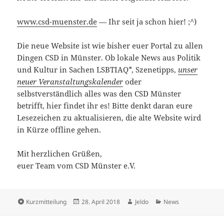
www.csd-muenster.de
— Ihr seit ja schon hier! ;^)
Die neue Website ist wie bisher euer Portal zu allen
Dingen CSD in Münster. Ob lokale News aus Politik
und Kultur in Sachen LSBTIAQ*, Szenetipps,
unser
neuer Veranstaltungskalender
oder
selbstverständlich alles was den CSD Münster
betrifft, hier findet ihr es! Bitte denkt daran eure
Lesezeichen zu aktualisieren, die alte Website wird
in Kürze offline gehen.
Mit herzlichen Grüßen,
euer Team vom CSD Münster e.V.
Format
Veröffentlicht
Autor
Kategorien
Kurzmitteilung
28. April 2018
Jeldo
News
am