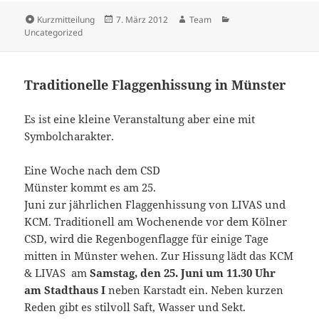
Format
Veröffentlicht
Autor
Kategorien
Kurzmitteilung
7. März 2012
Team
am
Uncategorized
Traditionelle Flaggenhissung in Münster
Es ist eine kleine Veranstaltung aber eine mit
Symbolcharakter.
Eine Woche nach dem CSD
Münster kommt es am 25.
Juni zur jährlichen Flaggenhissung von LIVAS und
KCM. Traditionell am Wochenende vor dem Kölner
CSD, wird die Regenbogenflagge für einige Tage
mitten in Münster wehen. Zur Hissung lädt das KCM
& LIVAS am
Samstag, den 25. Juni um 11.30 Uhr
am Stadthaus I
neben Karstadt ein. Neben kurzen
Reden gibt es stilvoll Saft, Wasser und Sekt.