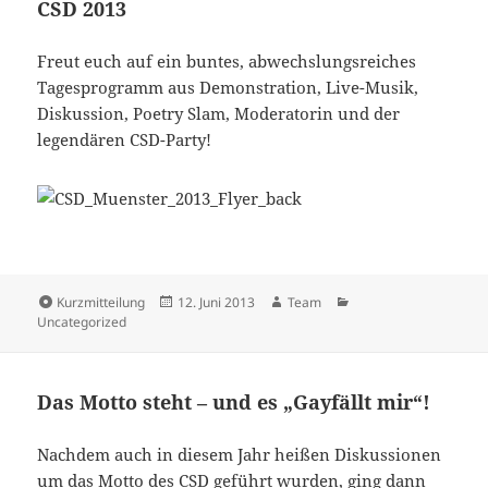
CSD 2013
Freut euch auf ein buntes, abwechslungsreiches
Tagesprogramm aus Demonstration, Live-Musik,
Diskussion, Poetry Slam, Moderatorin und der
legendären CSD-Party!
Format
Veröffentlicht
Autor
Kategorien
Kurzmitteilung
12. Juni 2013
Team
am
Uncategorized
Das Motto steht – und es „Gayfällt mir“!
Nachdem auch in diesem Jahr heißen Diskussionen
um das Motto des CSD geführt wurden, ging dann