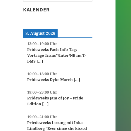
KALENDER
8. August 2026
12:00
-
19:00
Uhr
Prideweeks Fach-Info-Tag:
Vorträge Trans*/Inter/NB im T-
I-MS
[...]
16:00
-
18:00
Uhr
Prideweeks Dyke March
[...]
19:00
-
23:00
Uhr
Prideweeks Jam of Joy – Pride
Edition
[...]
19:00
-
21:00
Uhr
Priedeweeks Lesung mit Inka
Lindberg “Ever since she kissed