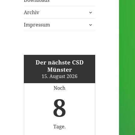
untermenü
Archiv
öffnen
untermenü
Impressum
öffnen
Der nächste CSD
Münster
15. August 2026
Noch
8
Tage.