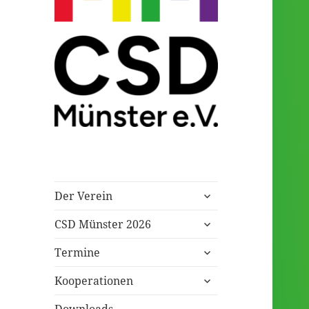
Eingetragener Verein
CSD Münster
untermenü
Der Verein
öffnen
untermenü
CSD Münster 2026
öffnen
untermenü
Termine
öffnen
untermenü
Kooperationen
öffnen
Downloads