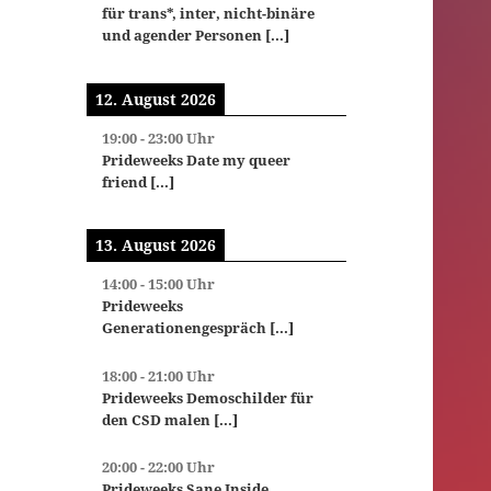
für trans*, inter, nicht-binäre
und agender Personen
[...]
12. August 2026
19:00
-
23:00
Uhr
Prideweeks Date my queer
friend
[...]
13. August 2026
14:00
-
15:00
Uhr
Prideweeks
Generationengespräch
[...]
18:00
-
21:00
Uhr
Prideweeks Demoschilder für
den CSD malen
[...]
20:00
-
22:00
Uhr
Prideweeks Sane Inside