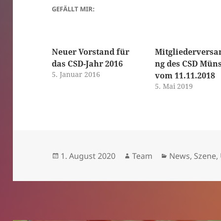
GEFÄLLT MIR:
Neuer Vorstand für
Mitgliedervers
das CSD-Jahr 2016
ng des CSD Müns
5. Januar 2016
vom 11.11.2018
5. Mai 2019
Veröffentlicht
Autor
Kategorien
1. August 2020
Team
News
,
Szene
,
am