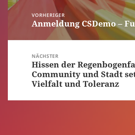
Beitragsnavigation
VORHERIGER
Anmeldung CSDemo – F
Vorheriger
Beitrag:
NÄCHSTER
Hissen der Regenbogenfa
Nächster
Community und Stadt set
Beitrag:
Vielfalt und Toleranz