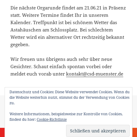
Die nächste Orgarunde findet am 21.06.21 in Präsenz
statt. Weitere Termine findet Ihr in unserem
Kalender. Treffpunkt ist bei schönem Wetter das
Astahäuschen am Schlossplatz. Bei schlechtem
Wetter wird ein alternativer Ort rechtzeitig bekannt
gegeben.
Wir freuen uns übrigens auch sehr über neue
Gesichter. Schaut einfach spontan vorbei oder
meldet euch vorab unter
kontakt@csd-muenster.de
Datenschutz und Cookies: Diese Website verwendet Cookies. Wenn du
die Website weiterhin nutzt, stimmst du der Verwendung von Cookies
Veröffentlicht
Autor
Kategorien
zu.
3. Juni 2021
Team
News
,
Politik und Gesellschaft
,
Pride
am
Schlagwörter
Weeks
,
Uncategorized
,
Verein
CSD
,
CSD Demo
,
CSD Münster
,
Weitere Informationen, beispielsweise zur Kontrolle von Cookies,
CSD2021
,
Demo
,
Flaggenhissung
,
LGBTIQ*
,
Münster
,
Pride
,
Pride
findest du hier:
Cookie-Richtlinie
2021
,
Pride Weeks
,
Queer
,
Schlossplatz