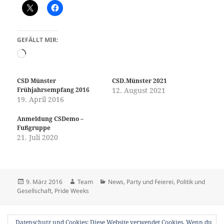
GEFÄLLT MIR:
Wird
geladen …
CSD Münster
CSD.Münster 2021
Frühjahrsempfang 2016
12. August 2021
19. April 2016
Anmeldung CSDemo –
Fußgruppe
21. Juli 2020
Veröffentlicht
Autor
Kategorien
9. März 2016
Team
News
,
Party und Feierei
,
Politik und
am
Gesellschaft
,
Pride Weeks
Beitragsnavigation
VORHERIGER
Datenschutz und Cookies: Diese Website verwendet Cookies. Wenn du