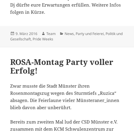
Dj dürfte eure Erwartungen erfüllen. Weitere Infos
folgen in Kürze.
Veröffentlicht
Autor
Kategorien
9. März 2016
Team
News
,
Party und Feierei
,
Politik und
am
Gesellschaft
,
Pride Weeks
ROSA-Montag Party voller
Erfolg!
Zwar musste die Stadt Münster ihren
Rosenmontagszug wegen des Sturmtiefs „Ruzica“
absagen. Die Feierlaune vieler Münsteraner_innen
blieb davon aber unberührt.
Bereits zum zweiten Mal lud der CSD Münster e.V.
zusammen mit dem KCM Schwulenzentrum zur