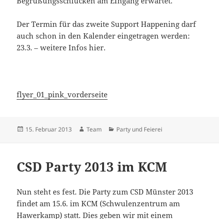
Begrüßungsschlücken am EIngang erwartet.
Der Termin für das zweite Support Happening darf
auch schon in den Kalender eingetragen werden:
23.3. – weitere Infos hier.
flyer_01_pink_vorderseite
Veröffentlicht
Autor
Kategorien
15. Februar 2013
Team
Party und Feierei
am
CSD Party 2013 im KCM
Nun steht es fest. Die Party zum CSD Münster 2013
findet am 15.6. im KCM (Schwulenzentrum am
Hawerkamp) statt. Dies geben wir mit einem