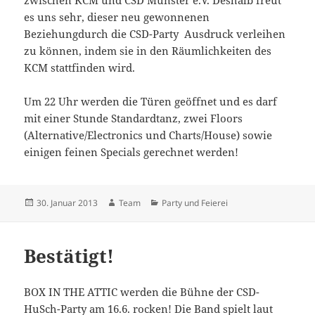
zwischen KCM und CSD Münster e.V. Deshalb freut
es uns sehr, dieser neu gewonnenen
Beziehungdurch die CSD-Party Ausdruck verleihen
zu können, indem sie in den Räumlichkeiten des
KCM stattfinden wird.
Um 22 Uhr werden die Türen geöffnet und es darf
mit einer Stunde Standardtanz, zwei Floors
(Alternative/Electronics und Charts/House) sowie
einigen feinen Specials gerechnet werden!
Veröffentlicht
Autor
Kategorien
30. Januar 2013
Team
Party und Feierei
am
Bestätigt!
BOX IN THE ATTIC werden die Bühne der CSD-
HuSch-Party am 16.6. rocken! Die Band spielt laut