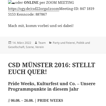
oder
ONLINE
per ZOOM MEETING
https://ogy.de/csd22orga1zoom
Meeting-ID: 847 1819
5153 Kenncode: 887867
Mach mit, komm vorbei und sei dabei!
Veröffentlicht
Autor
Kategorien
14. März 2022
Team
Party und Feierei
,
Politik und
am
Gesellschaft
,
Szene
,
Verein
CSD MÜNSTER 2016: STELLT
EUCH QUER!
Pride Weeks, Kulturfest und Co. – Unsere
Programmpunkte in diesem Jahr
// 06.08. – 26.08. | PRIDE WEEKS