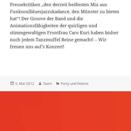
Pressekritiken „den derzeit heißesten Mix aus
Funksoulbluesjazzskadance, den Münster zu bieten
hat“! Der Groove der Band und die
Animationsfähigkeiten der quirligen und
stimmgewaltigen Frontfrau Caro Kuri haben bisher
noch jedem Tanzmuffel Beine gemacht! – Wir
freuen uns auf’s Konzert!
Veröffentlicht
Autor
Kategorien
5. Mai 2012
Team
Party und Feierei
am