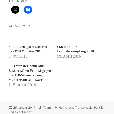
TEILEN MIT:
GEFÄLLT MIR:
Stellt euch quer! Das Motto
CSD Münster
des CSD Münster 2016
Frühjahrsempfang 2016
5. Juli 2016
19. April 2016
CSD Münster beim Anti-
Rassistischen Protest gegen
die AfD-Veranstaltung in
Münster am 21.01.2016
1. Februar 2016
Veröffentlicht
Autor
Kategorien
25. Januar 2017
Team
Homo- und Transphobie
,
Politik
am
und Gesellschaft