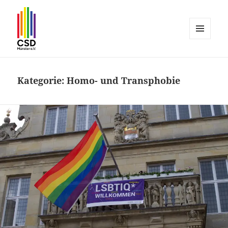
MENÜ
UND
CSD Münster
WIDGETS
Kategorie:
Homo- und Transphobie