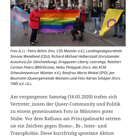
Foto (v.l.) : Petra Böhm (Vos. CSD Münster e.V.), Landtagsabgeordnete
Simone Wendland (CDU), Richard-Michael Halberstadt (Vorsitzender
Ausschuss für Gleichstellung), Dragqueen Liberty Lestrange, Ratsherr
Carsten Peters (B90/Grüne), Heiko Philippski (Vors. des KCM
Schwulenzentrum Münster e.V.), Ratsfrau Maria Winkel (SPD), Jan
Baumann (Queergemeinde Münster) und Felix Adrian Schäper (Vors.
TIMS e.V. i.G.).
Am vergangenen Samstag (16.05.2020) trafen sich
Vertreter_innen der Queer-Community und Politik
zu einem gemeinsamen Foto in Münsters guter
Stube. Vor dem Rathaus am Prinzipalmarkt setzten
sie ein Zeichen gegen Homo-, Bi-, Inter- und
Transphobie. Diese kurzfristig spontane Aktion