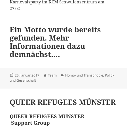
Karnevalsparty im KCM Schwulenzentrum am
27.02..
Ein Motto wurde bereits
gefunden. Mehr
Informationen dazu
demnächst….
Veröffentlicht
Autor
Kategorien
25. Januar 2017
Team
Homo- und Transphobie
,
Politik
am
und Gesellschaft
QUEER REFUGEES MÜNSTER
QUEER REFUGEES MÜNSTER –
Support Group