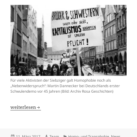
Für viele Aktivisten der Siebziger galt Homophobie noch als
„Nebenwiderspruch“: Martin Dannecker bei Deutschlands erster
Schwulendemo vor 45 Jahren (Bild: Archiv Rosa Geschichten)
Nach 45 Jahren – Deutschlands erste Schwulendemo wird
weiterlesen
Veröffentlicht
Autor
Kategorien
11. März 2017
Team
Homo- und Transphobie
,
News
,