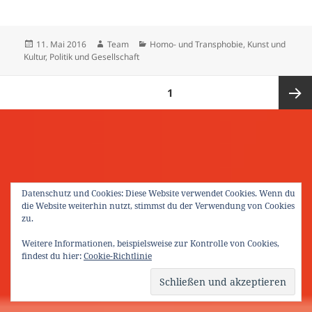
Veröffentlicht
Autor
Kategorien
11. Mai 2016
Team
Homo- und Transphobie
,
Kunst und
am
Kultur
,
Politik und Gesellschaft
Seitennummerierung
SEITE
1
der
Beiträge
Nächst
Seite
Datenschutz und Cookies: Diese Website verwendet Cookies. Wenn du
die Website weiterhin nutzt, stimmst du der Verwendung von Cookies
zu.
Weitere Informationen, beispielsweise zur Kontrolle von Cookies,
findest du hier:
Cookie-Richtlinie