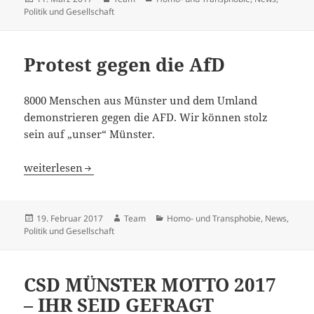
am
Politik und Gesellschaft
Protest gegen die AfD
8000 Menschen aus Münster und dem Umland
demonstrieren gegen die AFD. Wir können stolz
sein auf „unser“ Münster.
Protest gegen die AfD
weiterlesen
Veröffentlicht
Autor
Kategorien
19. Februar 2017
Team
Homo- und Transphobie
,
News
,
am
Politik und Gesellschaft
CSD MÜNSTER MOTTO 2017
– IHR SEID GEFRAGT