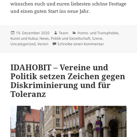
wünschen euch und euren liebesten schöne Festtage
und einen guten Start ins neue Jahr.
Veröffentlicht
Autor
Kategorien
19. Dezember 2020
Team
Homo- und Transphobie
,
am
Kunst und Kultur
,
News
,
Politik und Gesellschaft
,
Szene
,
zu Wir bedanken un
Uncategorized
,
Verein
Schreibe einen Kommentar
IDAHOBIT – Vereine und
Politik setzen Zeichen gegen
Diskriminierung und für
Toleranz