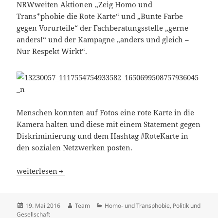
NRWweiten Aktionen „Zeig Homo und
Trans*phobie die Rote Karte“ und „Bunte Farbe
gegen Vorurteile“ der Fachberatungsstelle „gerne
anders!“ und der Kampagne „anders und gleich –
Nur Respekt Wirkt“.
Menschen konnten auf Fotos eine rote Karte in die
Kamera halten und diese mit einem Statement gegen
Diskriminierung und dem Hashtag #RoteKarte in
den sozialen Netzwerken posten.
#RoteKarte! – Internationaler Tag gegen Homo- und Tran
weiterlesen
Veröffentlicht
Autor
Kategorien
19. Mai 2016
Team
Homo- und Transphobie
,
Politik und
am
Gesellschaft