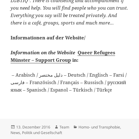
LGBTIQ*. There is counseling and accompaniment if
you need help. You will find people who you can trust.
Everything you say will be treated privately. And
there is a café, groups, sports and much more…
Informationen auf der Website/
Information on the Website
Queer Refugees
Münster – Support Group
in:
– Arabisch / دليل مختصر – Deutsch / Englisch – Farsi /
فارسی – Französisch / Français – Russisch / русский
язык – Spanisch / Espanol – Türkisch / Türkçe
Veröffentlicht
Autor
Kategorien
13. Dezember 2016
Team
Homo- und Transphobie
,
am
News
,
Politik und Gesellschaft