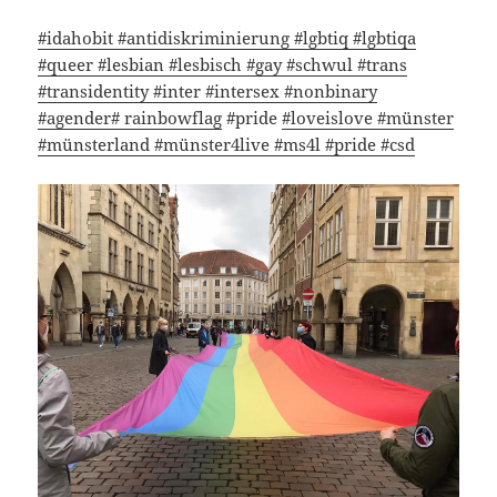
#idahobit
#antidiskriminierung
#lgbtiq
#lgbtiqa
#queer
#lesbian
#lesbisch
#gay
#schwul
#trans
#transidentity
#inter
#intersex
#nonbinary
#agender
# rainbowflag
#pride
#loveislove
#münster
#münsterland
#münster4live
#ms4l
#pride
#csd