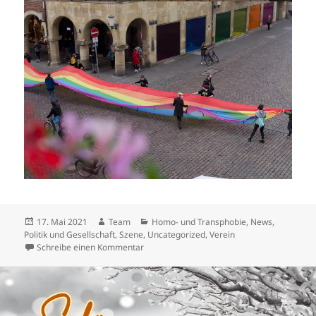
Veröffentlicht
Autor
Kategorien
17. Mai 2021
Team
Homo- und Transphobie
,
News
,
am
Politik und Gesellschaft
,
Szene
,
Uncategorized
,
Verein
zu Zusammen für MEHR Akzeptanz und GEG
Schreibe einen Kommentar