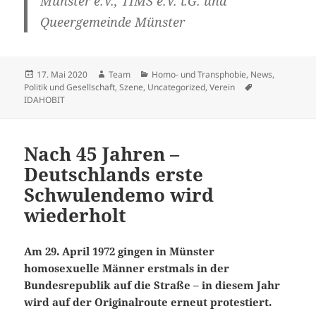
Münster e.V., TIMS e.V. i.G. und
Queergemeinde Münster
Veröffentlicht
Autor
Kategorien
17. Mai 2020
Team
Homo- und Transphobie
,
News
,
am
Schlagwörter
Politik und Gesellschaft
,
Szene
,
Uncategorized
,
Verein
IDAHOBIT
Nach 45 Jahren –
Deutschlands erste
Schwulendemo wird
wiederholt
Am 29. April 1972 gingen in Münster
homosexuelle Männer erstmals in der
Bundesrepublik auf die Straße – in diesem Jahr
wird auf der Originalroute erneut protestiert.